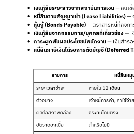
เงินกู้ยืมระยะยาวจากสถาบันการเงิน
— สินเชื
หนี้สินตามสัญญาเช่า (Lease Liabilities)
— ภ
หุ้นกู้ (Bonds Payable)
— ตราสารหนี้ที่กิจก
เงินกู้ยืมจากกรรมการ/บุคคลที่เกี่ยวข้อง
— เง
ภาระผูกพันผลประโยชน์พนักงาน
— เงินสำรอ
หนี้สินภาษีเงินได้รอการตัดบัญชี (Deferred T
รายการ
หนี้สินหมุ
ระยะเวลาชำระ
ภายใน 12 เดือน
ตัวอย่าง
เจ้าหนี้การค้า, ค่าใช้จ่
ผลต่อสภาพคล่อง
กระทบโดยตรง
อัตราดอกเบี้ย
ต่ำหรือไม่มี