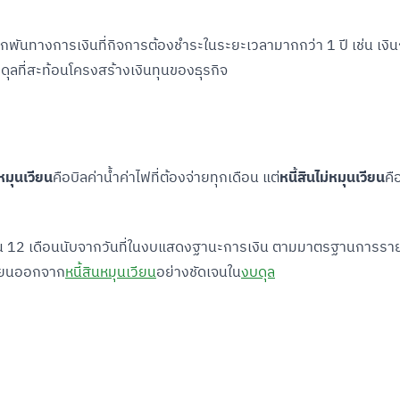
กพันทางการเงินที่กิจการต้องชำระในระยะเวลามากกว่า 1 ปี เช่น เงินก
ดุลที่สะท้อนโครงสร้างเงินทุนของธุรกิจ
นหมุนเวียน
คือบิลค่าน้ำค่าไฟที่ต้องจ่ายทุกเดือน แต่
หนี้สินไม่หมุนเวียน
คื
ะเกิน 12 เดือนนับจากวันที่ในงบแสดงฐานะการเงิน ตามมาตรฐานการร
วียนออกจาก
หนี้สินหมุนเวียน
อย่างชัดเจนใน
งบดุล