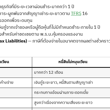
่อธุรกิจที่มีระยะเวลาผ่อนชำระมากกว่า 1 ปี
าระผูกพันจากสัญญาเช่าระยะยาวตาม
TFRS
16
ารออกเพื่อระดมทุน
ินกู้จากเจ้าของหรือผู้ถือหุ้นที่ไม่มีกำหนดชำระภายใน 1 ปี
งสำหรับค่าชดเชยตาม พ.ร.บ.คุ้มครองแรงงาน
ax Liabilities)
— ภาษีที่ต้องจ่ายในอนาคตจากผลต่างชั่วครา
นเวียน
หนี้สินไม่หมุนเวียน
มากกว่า 12 เดือน
ายค้างจ่าย
เงินกู้ระยะยาว, หนี้สินตามสัญญาเช่า
กระทบทางอ้อมผ่านภาระดอกเบี้ย
สูงกว่าเนื่องจากความเสี่ยงระยะยาว