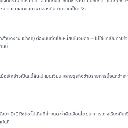
องจัดประเภทใหม่เป็น “ส่วนที่ถึงกำหนดชำระภายในหนึ่งปี” (Current 
ดใหม่ งบดุลจะแสดงสภาพคล่องดีกว่าความเป็นจริง
สำนักงาน เช่ารถ) ต้องบันทึกเป็นหนี้สินในงบดุล — ไม่ใช่แค่เป็นค่าใช้จ
นนี้
ลิกจ้างเป็นหนี้สินไม่หมุนเวียน หลายธุรกิจข้ามรายการนี้จนกว่าจะถู
ักษา D/E Ratio ไม่เกินที่กำหนด ถ้าผิดเงื่อนไข ธนาคารอาจเรียกคืนเงิ
นทันที