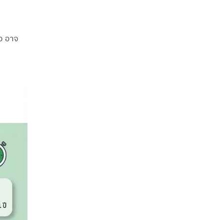
้ว อาจ