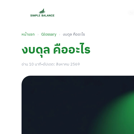
บร
หน้าแรก
›
Glossary
›
งบดุล คืออะไร
งบดุล คืออะไร
อ่าน 10 นาที
•
อัปเดต: สิงหาคม 2569