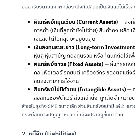
ย่อย เรียงตามสภาพคล่อง (สิ่งที่เปลี่ยนเป็นเงินสดได้เร็วส
สินทรัพย์หมุนเวียน (Current Assets)
— สิ่งท
การค้า (เงินที่ลูกค้ายังไม่จ่าย) สินค้าคงเหลือ
เงินสดได้ไวที่สุดจะอยู่บนสุด
เงินลงทุนระยะยาว (Long-term Investment
หุ้นกู้ หุ้นสามัญ กองทุนรวม หรือที่ดินที่ถือไว้
สินทรัพย์ถาวร (Fixed Assets)
— สิ่งที่ธุรก
คอมพิวเตอร์ รถยนต์ เครื่องจักร ของตกแต่งร้
ลดลงตามการใช้งาน
สินทรัพย์ไม่มีตัวตน (Intangible Assets)
— ทร
ลิขสิทธิ์ซอฟต์แวร์ สิ่งเหล่านี้จะถูกตัดจำหน
สำหรับธุรกิจ SME ขนาดเล็ก ส่วนสินทรัพย์มักมีแค่ 2 หมว
ทรัพย์สินทางปัญญา หมวดอื่นก็จะปรากฏขึ้นมาด้วย
2. หนี้สิน (Liabilities)