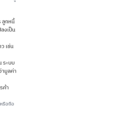
ลูกหนี้
แปลงเป็น
าว เช่น
าน ระบบ
่ามูลค่า
ารค้า
หรือถือ