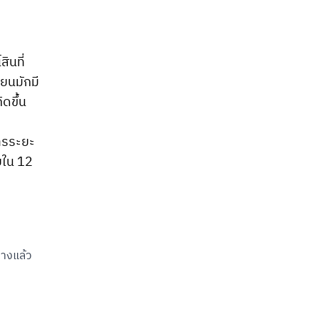
ินที่
ียนมักมี
ิดขึ้น
คารระยะ
ายใน 12
่างแล้ว