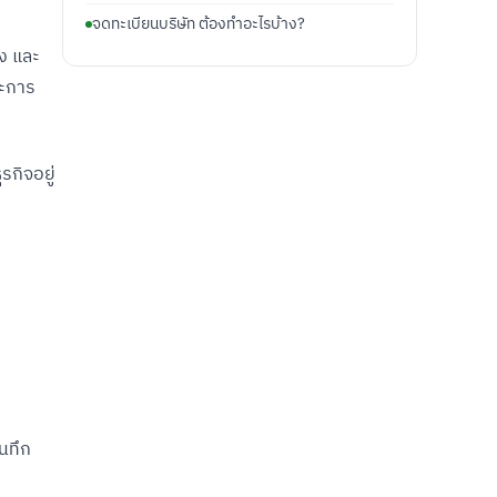
จดทะเบียนบริษัท ต้องทำอะไรบ้าง?
าง และ
นะการ
รกิจอยู่
ันทึก