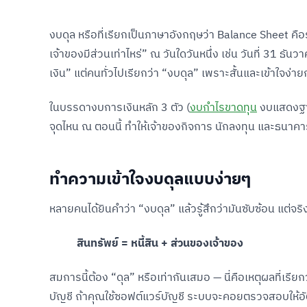
งบดุล หรือที่เรียกเป็นภาษาอังกฤษว่า Balance Sheet คือ
เจ้าของมีส่วนเท่าไหร่” ณ วันใดวันหนึ่ง เช่น วันที่ 3
เงิน” แต่คนทั่วไปเรียกว่า “งบดุล” เพราะสั้นและเข้าใจง่าย
ในบรรดางบการเงินหลัก 3 ตัว (
งบกำไรขาดทุน
งบแสดงฐา
จุดไหน ณ ตอนนี้ ทำให้เจ้าของกิจการ นักลงทุน และธนา
ทำความเข้าใจงบดุลแบบง่ายๆ
หลายคนได้ยินคำว่า “งบดุล” แล้วรู้สึกว่ามันซับซ้อน แต่
สินทรัพย์ = หนี้สิน + ส่วนของเจ้าของ
สมการนี้ต้อง “ดุล” หรือเท่ากันเสมอ — นี่คือเหตุผลที่เรี
บัญชี ถ้าคุณใช้ซอฟต์แวร์บัญชี ระบบจะคอยตรวจสอบให้อัตโ