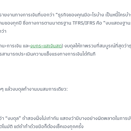
รายงานทางการเงินที่บอกว่า “ธุรกิจของคุณมีอะไรบ้าง เป็นหนี้ใครบ้
1 ธันวาคมของทุกปี ชื่อทางการตามมาตรฐาน TFRS/IFRS คือ “งบแสดงฐา
กว่า
นะการเงิน และ
งบกระแสเงินสด
) งบดุลให้ภาพรวมที่สมบูรณ์ที่สุดว่าธุ
คารสามารถประเมินความแข็งแรงทางการเงินได้ทันที
จริงๆ แล้วงบดุลทำงานบนสมการเดียว:
ยกว่า “งบดุล” ถ้าสองฝั่งไม่เท่ากัน แสดงว่ามีบางอย่างผิดพลาดในการบ
นมัติ แต่ถ้าทำด้วยมือก็ต้องเช็คเองทุกครั้ง