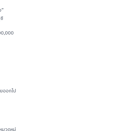
อ”
ชี
100,000
่อยออกไป
หมวดหมู่