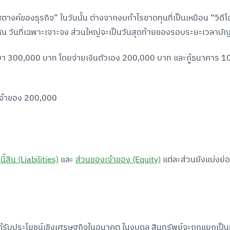
สตางค์ของธุรกิจ” ในวันนั้น ต่างจากงบกำไรขาดทุนที่เป็นเหมือน “วิดีโ
ณ วันที่เฉพาะเจาะจง ส่วนใหญ่จะเป็นวันสุดท้ายของรอบระยะเวลาบัญ
์มา 300,000 บาท โดยจ่ายเงินตัวเอง 200,000 บาท และกู้ธนาคาร 
เจ้าของ 200,000
นี้สิน (Liabilities)
และ
ส่วนของเจ้าของ (Equity)
แต่ละส่วนยังแบ่งย
ด้รับประโยชน์เชิงเศรษฐกิจในอนาคต ในงบดุล สินทรัพย์จะถูกแยกเป็น