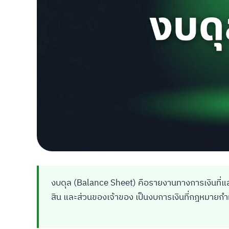
งบดุล (Balance Sheet) คือรายงานทางการเงินที่แส
สิน และส่วนของเจ้าของ เป็นงบการเงินที่กฎหมายกำห