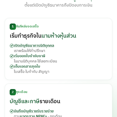
ตั้งแต่เปิดบัญชีธนาคารถึงปิดงบการเงิน
1
ทันทีหลังจดเสร็จ
เริ่มทำธุรกิจใน
นามห้างหุ้นส่วน
เปิดบัญชีธนาคารนิติบุคคล
เราพร้อมให้คำปรึกษา
เริ่มออกใบกำกับภาษี
ในนามนิติบุคคล ใช้เลขทะเบียน
เก็บเอกสารทุกใบ
ใบเสร็จ ใบกำกับ สัญญา
2
ทุกเดือน
บัญชีและภาษี
รายเดือน
บันทึกบัญชีรายรับรายจ่าย
ตาม
มาตรฐาน NPAEs
· ทุกเดือน