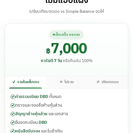
ไม่มีแอบแฝง
เปรียบเทียบจดเอง vs Simple Balance จดให้
เบ็ดเสร็จ ครบจบ
7,000
฿
การันตี 7 วัน
หรือคืนเงิน 100%
✓
รวมในแพ็คเกจ
✕
ไม่รวม
⇄
เทียบจดเอง
ค่าธรรมเนียม DBD
ทั้งหมด
ตรวจและจองชื่อห้างหุ้นส่วน
สัญญาห้างหุ้นส่วน
และเอกสาร
ยื่นจดทะเบียน
DBD
หนังสือรับรอง
และใบสำคัญ