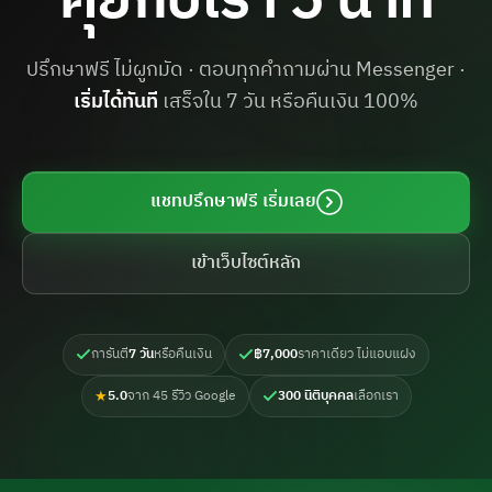
คุยกับเรา 5 นาที
ปรึกษาฟรี ไม่ผูกมัด · ตอบทุกคำถามผ่าน Messenger ·
เริ่มได้ทันที
เสร็จใน 7 วัน หรือคืนเงิน 100%
แชทปรึกษาฟรี เริ่มเลย
เข้าเว็บไซต์หลัก
การันตี
7 วัน
หรือคืนเงิน
฿7,000
ราคาเดียว ไม่แอบแฝง
★
5.0
จาก 45 รีวิว Google
300 นิติบุคคล
เลือกเรา