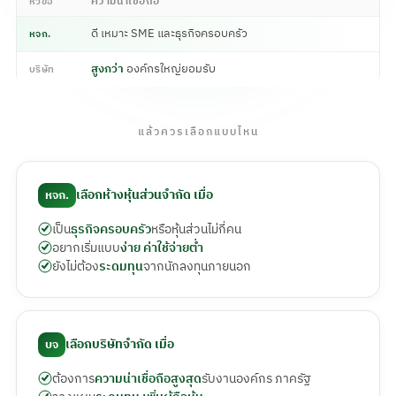
ความน่าเชื่อถือ
หัวข้อ
ดี เหมาะ SME และธุรกิจครอบครัว
หจก.
สูงกว่า
องค์กรใหญ่ยอมรับ
บริษัท
แล้วควรเลือกแบบไหน
เลือกห้างหุ้นส่วนจำกัด เมื่อ
หจก.
เป็น
ธุรกิจครอบครัว
หรือหุ้นส่วนไม่กี่คน
อยากเริ่มแบบ
ง่าย ค่าใช้จ่ายต่ำ
ยังไม่ต้อง
ระดมทุน
จากนักลงทุนภายนอก
เลือกบริษัทจำกัด เมื่อ
บจ
ต้องการ
ความน่าเชื่อถือสูงสุด
รับงานองค์กร ภาครัฐ