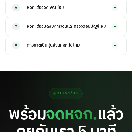
ใช้บ้านตัวเองเป็นที่ตั้งหจก.ได้
ไม่ต้องเช่าออฟฟิศ ถ้าเช่าต้อง
บริษัทจำกัด
ผู้ถือหุ้นรับผิดจำกัดทุกคน น่าเชื่อถือสูงกว่า
หจก. ต้องจด VAT ไหม
6
แนบสัญญาเช่า หรือหนังสือยินยอมจากเจ้าของบ้าน เผื่อกรณี
เหมาะธุรกิจที่จะระดมทุนหรือรับงานองค์กร อ่านเพิ่ม
จด
เปิด VAT ในอนาคต สรรพากรอาจขอตรวจสถานที่จริง
ทะเบียนบริษัท
ไม่จำเป็นต้องจด VAT ทันที
กฎหมายให้จดเมื่อ
รายได้
ในรอบปี
หจก. ต้องปิดงบการเงินและตรวจสอบบัญชีไหม
7
ใกล้หรือเกิน
1.8 ล้านบาท
ภายใน 30 วันหลังเกิน ถ้ารายได้ยัง
ไม่ถึง รอจนใกล้เกินค่อยจดได้ เพื่อลดภาระงานบัญชีรายเดือน
หจก.ต้องปิดงบการเงินและนำส่งต่อ DBD ทุกปี
เหมือน
ต่างชาติเป็นหุ้นส่วนหจก.ได้ไหม
8
นิติบุคคลทั่วไป โดย
หจก.ขนาดเล็ก
ที่ทุนไม่เกิน 5 ล้านบาท
สินทรัพย์รวมและรายได้รวมไม่เกิน 30 ล้านบาท สามารถใช้
ผู้
ต่างชาติ
เป็นหุ้นส่วนหจก.ได้
แต่หากถือหุ้นส่วนตั้งแต่ 50%
สอบบัญชีภาษีอากร TA
ตรวจสอบได้ ไม่ต้องใช้
ผู้สอบบัญชี
ขึ้นไป หจก.จะถือเป็นนิติบุคคลต่างด้าวภายใต้ พรบ.การ
CPA ช่วยประหยัดค่าใช้จ่าย
ประกอบธุรกิจของคนต่างด้าว ซึ่งมีข้อจำกัดในบางประเภท
ธุรกิจ และหากต่างชาติเข้ามาทำงานในกิจการต้องมี
ใบ
อนุญาตทำงาน Work Permit
เริ่มเลยวันนี้
พร้อม
จดหจก.
แล้ว