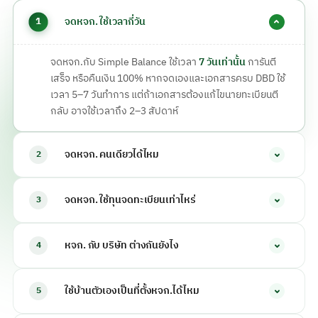
จดหจก. ใช้เวลากี่วัน
1
จดหจก.กับ Simple Balance ใช้เวลา
7 วันเท่านั้น
การันตี
เสร็จ หรือคืนเงิน 100% หากจดเองและเอกสารครบ DBD ใช้
เวลา 5–7 วันทำการ แต่ถ้าเอกสารต้องแก้ไขนายทะเบียนตี
กลับ อาจใช้เวลาถึง 2–3 สัปดาห์
จดหจก. คนเดียวได้ไหม
2
จดหจก.คนเดียวไม่ได้
ห้างหุ้นส่วนจำกัดต้องมีหุ้นส่วนอย่าง
จดหจก. ใช้ทุนจดทะเบียนเท่าไหร่
3
น้อย 2 คนขึ้นไป ตามประมวลกฎหมายแพ่งและพาณิชย์
ประกอบด้วยหุ้นส่วนผู้จัดการที่รับผิดไม่จำกัด และหุ้นส่วน
กฎหมาย
ไม่กำหนดทุนจดทะเบียนขั้นต่ำ
สำหรับหจก. กำหนด
จำกัดความรับผิด ถ้าอยากเริ่มคนเดียว แนะนำใช้รูปแบบ
หจก. กับ บริษัท ต่างกันยังไง
4
ได้ตามที่หุ้นส่วนตกลงกัน แต่ควรตั้งให้สมเหตุสมผลกับขนาด
บุคคลธรรมดาก่อน หรือชวนญาติสนิทมาเป็นหุ้นส่วนอีก 1 คน
ธุรกิจ เพราะมีผลต่อความน่าเชื่อถือกับคู่ค้าและธนาคารในการ
ทั้งคู่เป็นนิติบุคคล เสียภาษีนิติบุคคล 15–20% เหมือนกัน ต่าง
ขอสินเชื่อ
ใช้บ้านตัวเองเป็นที่ตั้งหจก.ได้ไหม
5
กันที่
หจก.
มีหุ้นส่วนผู้จัดการที่รับผิดไม่จำกัด โครงสร้างเรียบ
ง่าย ค่าจดถูกกว่า เหมาะ SME และธุรกิจครอบครัว ส่วน